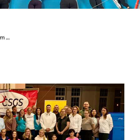
m ...